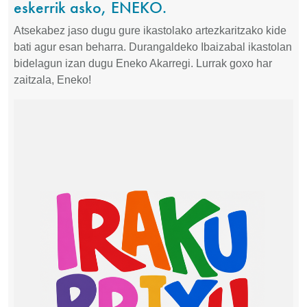
eskerrik asko, ENEKO.
Atsekabez jaso dugu gure ikastolako artezkaritzako kide
bati agur esan beharra. Durangaldeko Ibaizabal ikastolan
bidelagun izan dugu Eneko Akarregi. Lurrak goxo har
zaitzala, Eneko!
Irudia