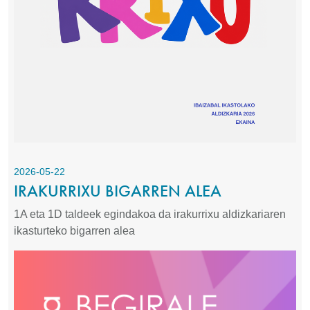
2026-05-22
IRAKURRIXU BIGARREN ALEA
1A eta 1D taldeek egindakoa da irakurrixu aldizkariaren
ikasturteko bigarren alea
Irudia