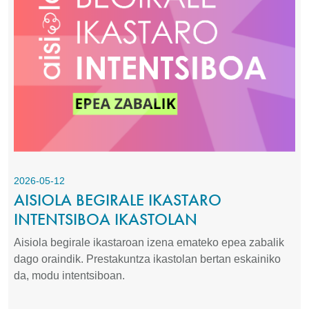
2026-05-12
AISIOLA BEGIRALE IKASTARO
INTENTSIBOA IKASTOLAN
Aisiola begirale ikastaroan izena emateko epea zabalik
dago oraindik. Prestakuntza ikastolan bertan eskainiko
da, modu intentsiboan.