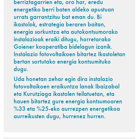
berriztagarrien eta, oro har, eredu
energetiko berri baten aldeko apustuan
urrats garrantzitsu bat eman du. Bi
ikastolok, estrategia beraren baitan,
energia sorkuntza eta autokontsumorako
instalazioak eraiki ditugu, horretarako
Goiener kooperatiba bidelagun izanik.
Instalazio fotovoltaikoen bitartez Ikastoletan
bertan sortutako energia kontsumituko
dugu.
Uda honetan zehar egin dira instalazio
fotovoltaikoen eraikuntza lanak Ibaizabal
eta Kurutziaga ikastolen teilatuetan, eta
hauen bitartez gure energia kontsumoaren
%33 eta %25-eko aurrezpen energetikoa
aurreikusten dugu, hurrenez hurren.