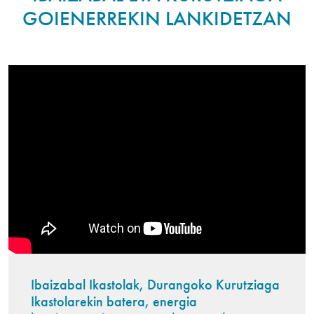
GOIENERREKIN LANKIDETZAN
Ibaizabal Ikastolak, Durangoko Kurutziaga
Ikastolarekin batera, energia