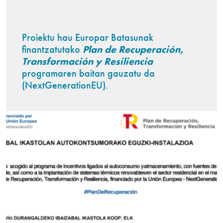
Proiektu hau Europar Batasunak
finantzatutako
Plan de Recuperación,
Transformación y Resiliencia
programaren baitan gauzatu da
(NextGenerationEU).