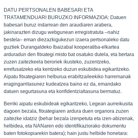
DATU PERTSONALEN BABESARI ETA
TRATAMENDUARI BURUZKO INFORMAZIOA: Datuen
babesari buruz indarrean den araudiaren arabera,
jakinarazten dizugu webgunean erregistratuta –nahiz
bestela– eman diezazkigukezun izaera pertsonaleko datu
guztiek Durangaldeko Ibaizabal kooperatiba-elkartea
arduradun den fitxategi misto bat osatuko dutela, eta bertara
zuzen zaitezkeela beroriek ikusteko, zuzentzeko,
errefusatzeko eta kentzeko duzun eskubidea egikaritzeko.
Aipatu fitxategiaren helburua erabiltzaileekiko harremanak
eragingarritasunez kudeatzea baino ez da, emandako
datuen segurtasuna eta konfidentzialtasuna bermatuz.
Berriki aipatu eskubideak egikaritzeko, Legean aurreikusita
dagoen bezala, fitxategiaren ardura duen organora zuzen
zaitezke idatziz (behar bezala izenpetuta eta izen-abizenak,
helbidea, eta NANaren edo identifikaziorako dokumentu
baten fotokopiarekin batera); hain justu helbide honetara: