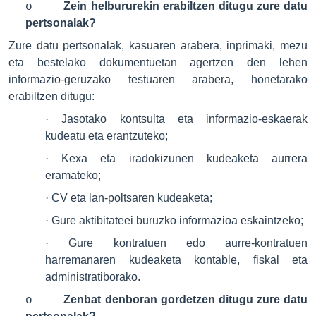
Zein helbururekin erabiltzen ditugu zure datu
o
pertsonalak?
Zure datu pertsonalak, kasuaren arabera, inprimaki, mezu
eta bestelako dokumentuetan agertzen den lehen
informazio-geruzako testuaren arabera, honetarako
erabiltzen ditugu:
·
Jasotako kontsulta eta informazio-eskaerak
kudeatu eta erantzuteko;
·
Kexa eta iradokizunen kudeaketa aurrera
eramateko
;
·
CV eta lan-poltsaren kudeaketa
;
·
Gure aktibitateei buruzko informazioa eskaintzeko
;
·
Gure kontratuen edo aurre-kontratuen
harremanaren kudeaketa kontable, fiskal eta
administratiborako.
Zenbat denboran gordetzen ditugu zure datu
o