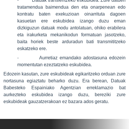
Datuak transferitzeko eskubidea: Zure datuen
-
tratamendua baimendua den eta onarpenean edo
kontratu baten exekuzioan oinarrituta dagoen
kasuetan ere eskubidea izango duzu eman
dizkiguzun datuak modu antolatuan, ohiko erabilera
eta irakurketa mekanikodun formatuan jasotzeko,
baita horiek beste arduradun bati transmititzeko
eskatzeko ere.
Aurretiaz emandako adostasuna edozein
-
momentutan ezeztatzeko eskubidea.
Edozein kasutan, zure eskubideak egikaritzeko orduan zure
nortasuna egiaztatu beharko duzu. Era berean, Datuak
Babesteko Espainiako Agentzian erreklamazio bat
aurkezteko eskubidea izango duzu, bereziki zure
eskubideak gauzatzerakoan ez bazara ados geratu.