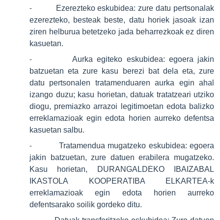
Ezerezteko eskubidea: zure datu pertsonalak
-
ezerezteko, besteak beste, datu horiek jasoak izan
ziren helburua betetzeko jada beharrezkoak ez diren
kasuetan.
Aurka egiteko eskubidea: egoera jakin
-
batzuetan eta zure kasu berezi bat dela eta, zure
datu pertsonalen tratamenduaren aurka egin ahal
izango duzu; kasu horietan, datuak tratatzeari utziko
diogu, premiazko arrazoi legitimoetan edota balizko
erreklamazioak egin edota horien aurreko defentsa
kasuetan salbu.
Tratamendua mugatzeko eskubidea: egoera
-
jakin batzuetan, zure datuen erabilera mugatzeko.
Kasu horietan, DURANGALDEKO IBAIZABAL
IKASTOLA KOOPERATIBA ELKARTEA-k
erreklamazioak egin edota horien aurreko
defentsarako soilik gordeko ditu.