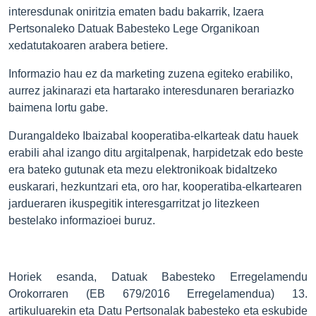
interesdunak oniritzia ematen badu bakarrik, Izaera
Pertsonaleko Datuak Babesteko Lege Organikoan
xedatutakoaren arabera betiere.
Informazio hau ez da marketing zuzena egiteko erabiliko,
aurrez jakinarazi eta hartarako interesdunaren berariazko
baimena lortu gabe.
Durangaldeko Ibaizabal kooperatiba-elkarteak datu hauek
erabili ahal izango ditu argitalpenak, harpidetzak edo beste
era bateko gutunak eta mezu elektronikoak bidaltzeko
euskarari, hezkuntzari eta, oro har, kooperatiba-elkartearen
jardueraren ikuspegitik interesgarritzat jo litezkeen
bestelako informazioei buruz.
Horiek esanda, Datuak Babesteko Erregelamendu
Orokorraren (EB 679/2016 Erregelamendua) 13.
artikuluarekin eta Datu Pertsonalak babesteko eta eskubide