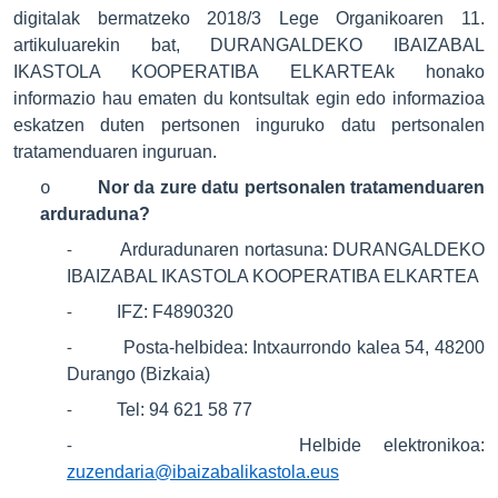
digitalak bermatzeko 2018/3 Lege Organikoaren 11.
artikuluarekin bat, DURANGALDEKO IBAIZABAL
IKASTOLA KOOPERATIBA ELKARTEAk honako
informazio hau ematen du kontsultak egin edo informazioa
eskatzen duten pertsonen inguruko datu pertsonalen
tratamenduaren inguruan.
Nor da zure datu pertsonalen tratamenduaren
o
arduraduna?
Arduradunaren nortasuna: DURANGALDEKO
-
IBAIZABAL IKASTOLA KOOPERATIBA ELKARTEA
IFZ: F4890320
-
Posta-helbidea: Intxaurrondo kalea 54, 48200
-
Durango (Bizkaia)
Tel: 94 621 58 77
-
Helbide elektronikoa:
-
zuzendaria@ibaizabalikastola.eus