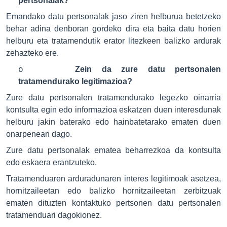
pertsonalak?
Emandako datu pertsonalak jaso ziren helburua betetzeko
behar adina denboran gordeko dira eta baita datu horien
helburu eta tratamendutik erator litezkeen balizko ardurak
zehazteko ere.
Zein da zure datu pertsonalen
o
tratamendurako legitimazioa?
Zure datu pertsonalen tratamendurako legezko oinarria
kontsulta egin edo informazioa eskatzen duen interesdunak
helburu jakin baterako edo hainbatetarako ematen duen
onarpenean dago.
Zure datu pertsonalak ematea beharrezkoa da kontsulta
edo eskaera erantzuteko.
Tratamenduaren arduradunaren interes legitimoak asetzea,
hornitzaileetan edo balizko hornitzaileetan zerbitzuak
ematen dituzten kontaktuko pertsonen datu pertsonalen
tratamenduari dagokionez.