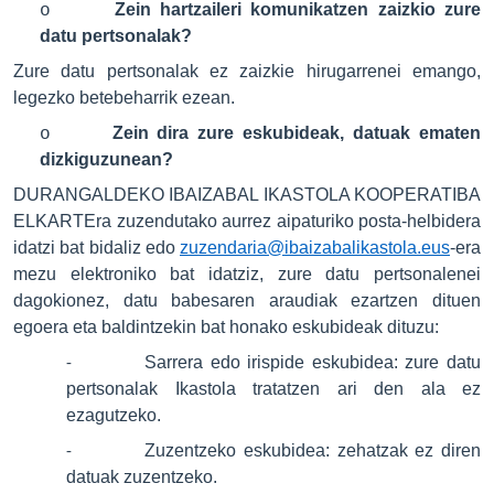
Zein hartzaileri komunikatzen zaizkio zure
o
datu pertsonalak?
Zure datu pertsonalak ez zaizkie hirugarrenei emango,
legezko betebeharrik ezean.
Zein dira zure eskubideak, datuak ematen
o
dizkiguzunean?
DURANGALDEKO IBAIZABAL IKASTOLA KOOPERATIBA
ELKARTEra zuzendutako aurrez aipaturiko posta-helbidera
idatzi bat bidaliz edo
zuzendaria@ibaizabalikastola.eus
-era
mezu elektroniko bat idatziz, zure datu pertsonalenei
dagokionez, datu babesaren araudiak ezartzen dituen
egoera eta baldintzekin bat honako eskubideak dituzu:
Sarrera edo irispide eskubidea: zure datu
-
pertsonalak Ikastola tratatzen ari den ala ez
ezagutzeko.
Zuzentzeko eskubidea: zehatzak ez diren
-
datuak zuzentzeko.