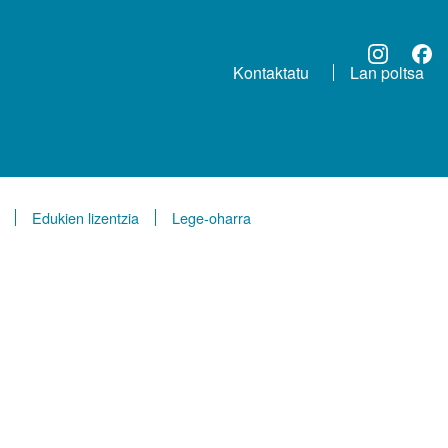
Kontaktatu
Lan poltsa
ORRI-OINA
Edukien lizentzia
Lege-oharra