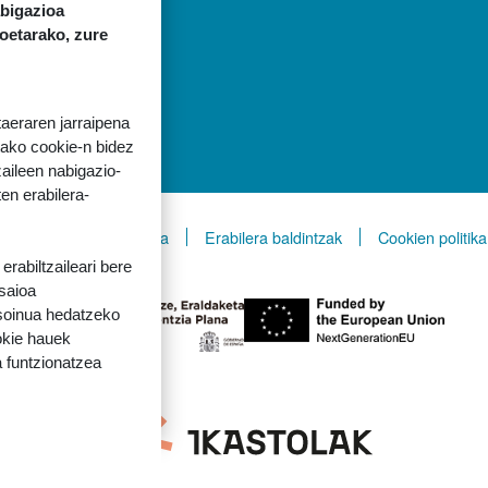
abigazioa
koetarako, zure
taeraren jarraipena
tako cookie-n bidez
aileen nabigazio-
ten erabilera-
k)
Lege-informazioa
Erabilera baldintzak
Cookien politika
rabiltzaileari bere
 saioa
 soinua hedatzeko
okie hauek
 funtzionatzea