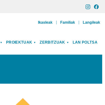
Gune pribatuak
Ikasleak
Familiak
Langileak
PROIEKTUAK
ZERBITZUAK
LAN POLTSA