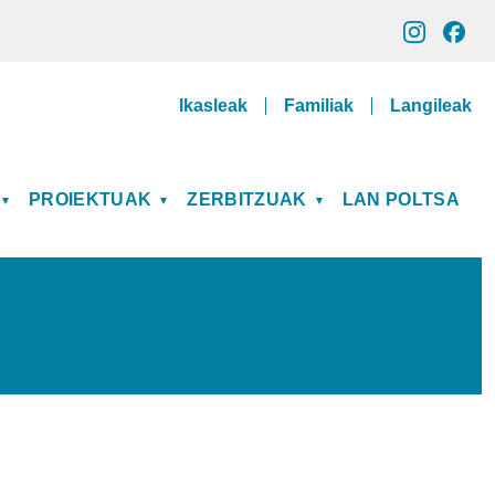
Gune pribatuak
Ikasleak
Familiak
Langileak
PROIEKTUAK
ZERBITZUAK
LAN POLTSA