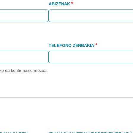
ABIZENAK
TELEFONO ZENBAKIA
iko da konfirmazio mezua.