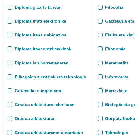
Diploma gizarte lanean
Filosofia
Diploma irrati elektronika
Gaztelania eta 
Diploma itsas nabigazioa
Fisika eta kim
Diploma itsasontzi makinak
Ekonomia
Diploma lan harremanetan
Matematika
Elikagaien zientziak eta teknologia
Informatika
Goi-mailako ingeniaria
Marrazketa
Gradua arkitektura teknikoan
Biologia eta g
Gradua arkitekturan
Gorputz hezku
Gradua arkitekturaren oinarrietan
Teknologia