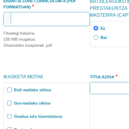
ERANTSI ZURE CURRICULUM-A (PDF
BATXILERGOKO 
FORMATUAN)
PRESTAKUNTZA 
MASTERRA (CAP)
Ez
Fitxategi bakarra.
Bai
100 MB mugatua.
Onartutako luzapenak: pdf.
IKASKETA MOTAK
TITULAZIOA
Erdi mailako zikloa
Goi-mailako zikloa
Gradua edo lizentziatura