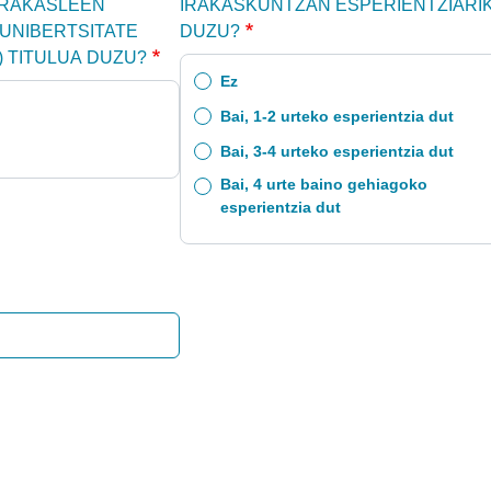
IRAKASLEEN
IRAKASKUNTZAN ESPERIENTZIARI
UNIBERTSITATE
DUZU?
 TITULUA DUZU?
Ez
Bai, 1-2 urteko esperientzia dut
Bai, 3-4 urteko esperientzia dut
Bai, 4 urte baino gehiagoko
esperientzia dut