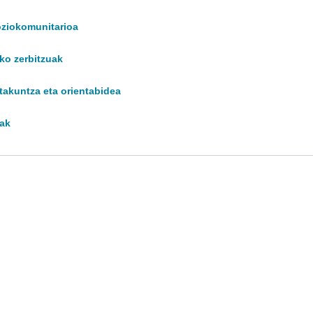
oziokomunitarioa
ko zerbitzuak
takuntza eta orientabidea
ak