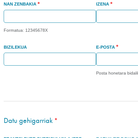
NAN ZENBAKIA
IZENA
Formatua: 12345678X
BIZILEKUA
E-POSTA
Posta honetara bidal
Datu gehigarriak