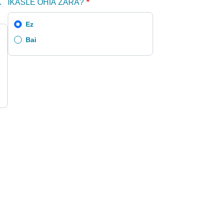
K
IKASLE OHIA ZARA?
Ez
Bai