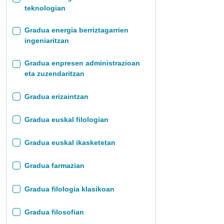
teknologian
Gradua energia berriztagarrien
ingeniaritzan
Gradua enpresen administrazioan
eta zuzendaritzan
Gradua erizaintzan
Gradua euskal filologian
Gradua euskal ikasketetan
Gradua farmazian
Gradua filologia klasikoan
Gradua filosofian