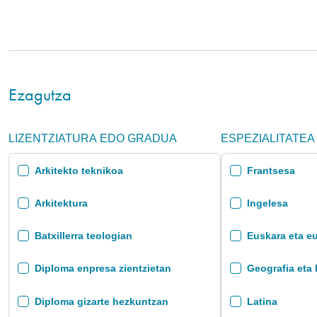
Ezagutza
LIZENTZIATURA EDO GRADUA
ESPEZIALITATEA
Arkitekto teknikoa
Frantsesa
Arkitektura
Ingelesa
Batxillerra teologian
Euskara eta eu
Diploma enpresa zientzietan
Geografia eta 
Diploma gizarte hezkuntzan
Latina