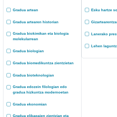
Gradua artean
Esku hartze s
Gradua artearen historian
Gizartearentza
Gradua biokimikan eta biologia
Lanerako pres
molekularrean
Lehen laguntz
Gradua biologian
Gradua biomedikuntza zientzietan
Gradua bioteknologian
Gradua edozein filologian edo
gradua hizkuntza modernoetan
Gradua ekonomian
Gradua elikagaien zientzian eta