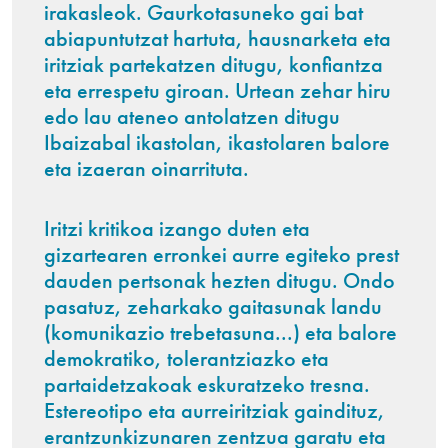
irakasleok. Gaurkotasuneko gai bat
abiapuntutzat hartuta, hausnarketa eta
iritziak partekatzen ditugu, konfiantza
eta errespetu giroan. Urtean zehar hiru
edo lau ateneo antolatzen ditugu
Ibaizabal ikastolan, ikastolaren balore
eta izaeran oinarrituta.
Iritzi kritikoa izango duten eta
gizartearen erronkei aurre egiteko prest
dauden pertsonak hezten ditugu. Ondo
pasatuz, zeharkako gaitasunak landu
(komunikazio trebetasuna...) eta balore
demokratiko, tolerantziazko eta
partaidetzakoak eskuratzeko tresna.
Estereotipo eta aurreiritziak gaindituz,
erantzunkizunaren zentzua garatu eta