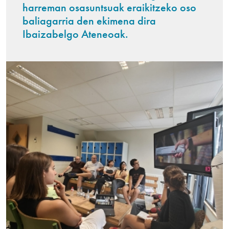
harreman osasuntsuak eraikitzeko oso
baliagarria den ekimena dira
Ibaizabelgo Ateneoak.