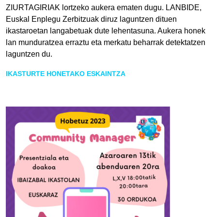
ZIURTAGIRIAK lortzeko aukera ematen dugu.
LANBIDE
,
Euskal Enplegu Zerbitzuak diruz laguntzen dituen
ikastaroetan langabetuak dute lehentasuna. Aukera honek
lan munduratzea erraztu eta merkatu beharrak detektatzen
laguntzen du.
IKASTURTE HONETAKO ESKAINTZA