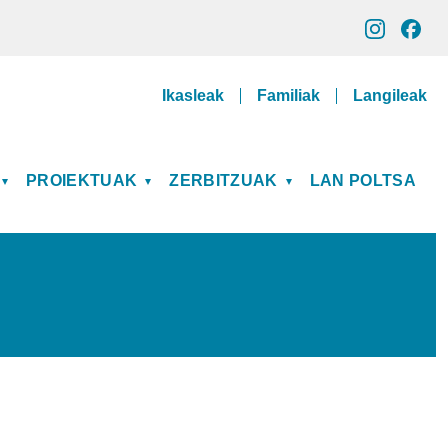
Gune pribatuak
Ikasleak
Familiak
Langileak
PROIEKTUAK
ZERBITZUAK
LAN POLTSA