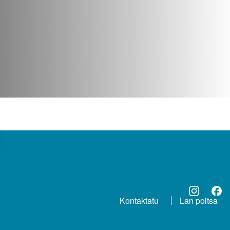
Kontaktatu
Lan poltsa
ORRI-OINA