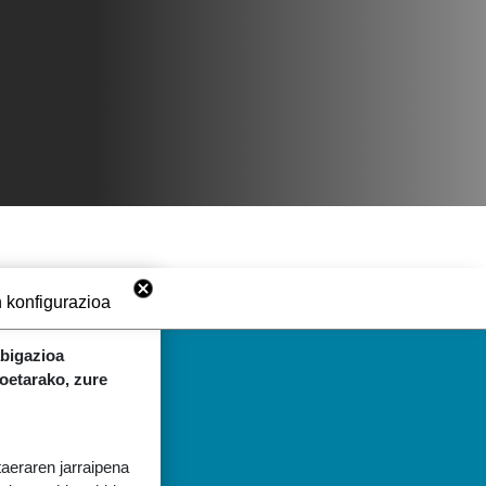
 konfigurazioa
abigazioa
koetarako, zure
taeraren jarraipena