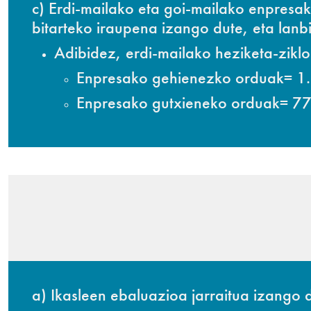
c) Erdi-mailako eta goi-mailako enpresa
bitarteko iraupena izango dute, eta lan
Adibidez, erdi-mailako heziketa-zikl
Enpresako gehienezko orduak= 1
Enpresako gutxieneko orduak= 7
a) Ikasleen ebaluazioa jarraitua izango