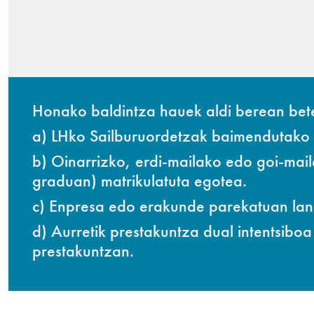
Honako baldintza hauek aldi berean betet
a) LHko Sailburuordetzak baimendutako 
b) Oinarrizko, erdi-mailako edo goi-mai
graduan) matrikulatuta egotea.
c) Enpresa edo erakunde parekatuan lane
d) Aurretik prestakuntza dual intentsibo
prestakuntzan.