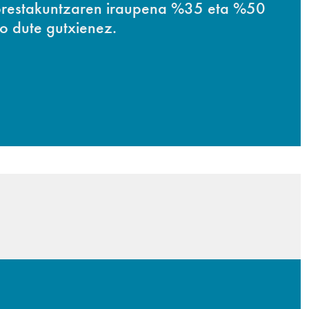
k prestakuntzaren iraupena %35 eta %50
o dute gutxienez.