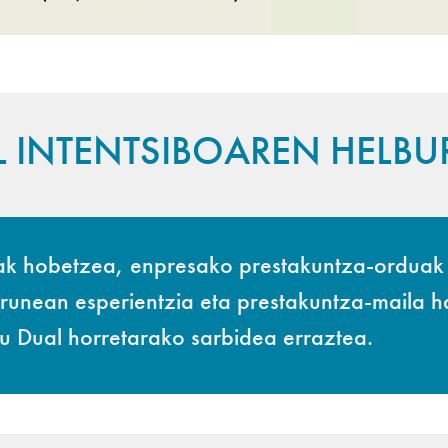
 INTENTSIBOAREN HELB
nak hobetzea, enpresako prestakuntza-orduak
urunean esperientzia eta prestakuntza-maila 
u Dual horretarako sarbidea erraztea.