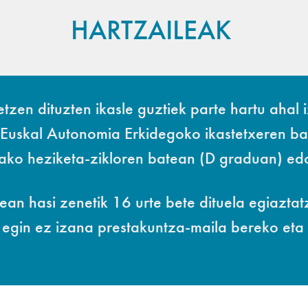
HARTZAILEAK
zen dituzten ikasle guztiek parte hartu ahal 
Euskal Autonomia Erkidegoko ikastetxeren bat
lako heziketa-zikloren batean (D graduan) edo
an hasi zenetik 16 urte bete dituela egiaztat
a egin ez izana prestakuntza-maila bereko et