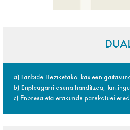
DUAL
a) Lanbide Heziketako ikasleen gaitasu
b) Enpleagarritasuna handitzea, lan.ing
c) Enpresa eta erakunde parekatuei ered