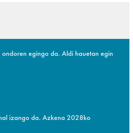
u ondoren egingo da. Aldi hauetan egin
 ahal izango da. Azkena 2028ko