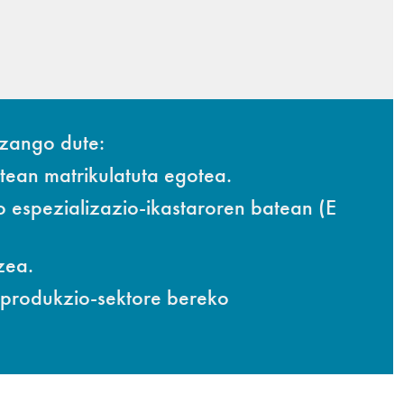
izango dute:
ean matrikulatuta egotea.
 espezializazio-ikastaroren batean (E
zea.
a produkzio-sektore bereko