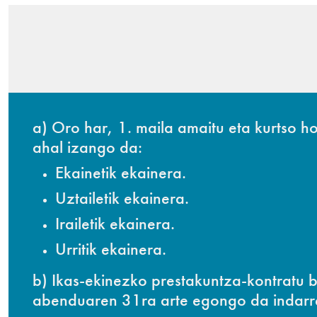
a) Oro har, 1. maila amaitu eta kurtso 
ahal izango da:
Ekainetik ekainera.
Uztailetik ekainera.
Irailetik ekainera.
Urritik ekainera.
b) Ikas-ekinezko prestakuntza-kontratu
abenduaren 31ra arte egongo da indarr