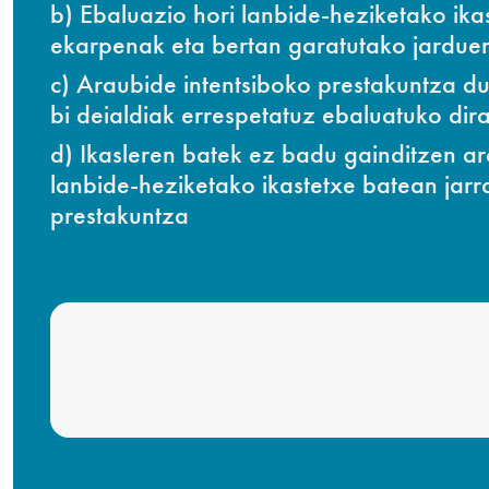
b) Ebaluazio hori lanbide-heziketako ik
ekarpenak eta bertan garatutako jarduer
c) Araubide intentsiboko prestakuntza du
bi deialdiak errespetatuz ebaluatuko dir
d) Ikasleren batek ez badu gainditzen a
lanbide-heziketako ikastetxe batean jar
prestakuntza