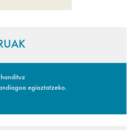
URUAK
 handituz
handiagoa egiaztatzeko.