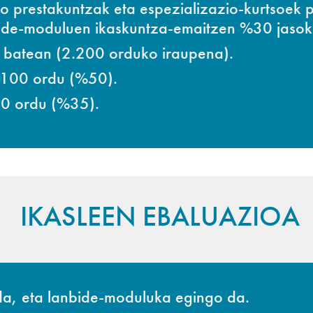
ko prestakuntzak eta espezializazio-kurtsoe
bide-moduluen ikaskuntza-emaitzen %30 jasok
o batean (2.200 orduko iraupena).
.100 ordu (%50).
70 ordu (%35).
IKASLEEN EBALUAZIOA
 da, eta lanbide-moduluka egingo da.