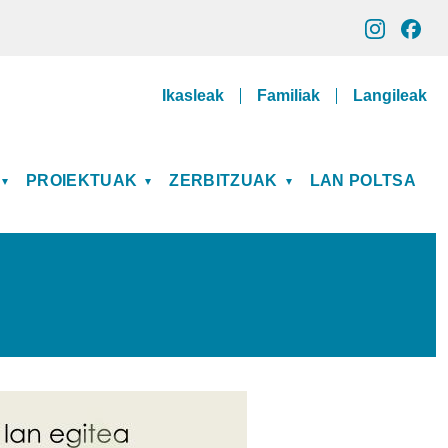
Gune pribatuak
Ikasleak
Familiak
Langileak
PROIEKTUAK
ZERBITZUAK
LAN POLTSA