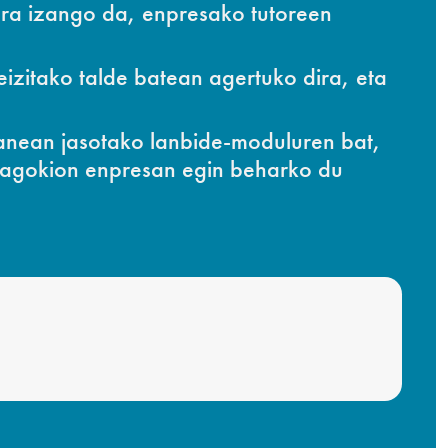
ura izango da, enpresako tutoreen
izitako talde batean agertuko dira, eta
lanean jasotako lanbide-moduluren bat,
 dagokion enpresan egin beharko du