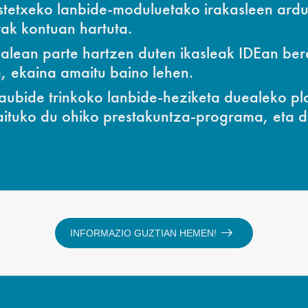
astetxeko lanbide-moduluetako irakasleen ard
ak kontuan hartuta.
alean parte hartzen duten ikasleak IDEan bere
a, ekaina amaitu baino lehen.
raubide trinkoko lanbide-heziketa duealeko p
raituko du ohiko prestakuntza-programa, eta
INFORMAZIO GUZTIAN HEMEN!