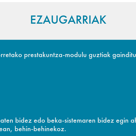
EZAUGARRIAK
horretako prestakuntza-modulu guztiak gaindit
 baten bidez edo beka-sistemaren bidez egin
ean, behin-behinekoz.