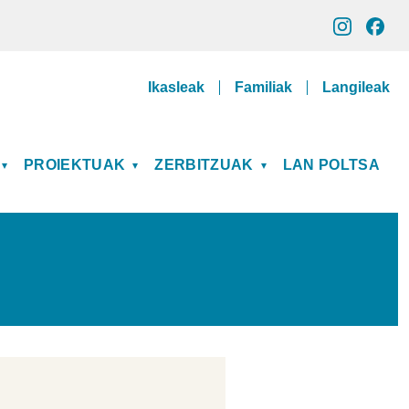
Gune pribatuak
Ikasleak
Familiak
Langileak
PROIEKTUAK
ZERBITZUAK
LAN POLTSA