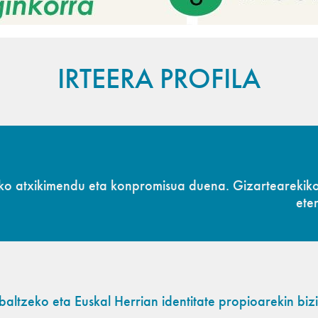
IRTEERA PROFILA
iko atxikimendu eta konpromisua duena. Gizartearekik
ete
abaltzeko eta Euskal Herrian identitate propioarekin 