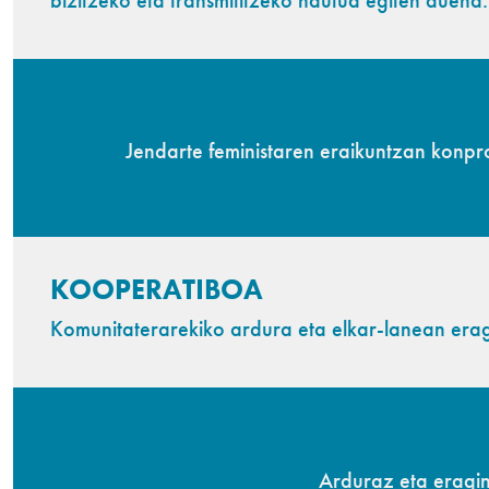
Jendarte feministaren eraikuntzan konpr
KOOPERATIBOA
Komunitaterarekiko ardura eta elkar-lanean erag
Arduraz eta eragin