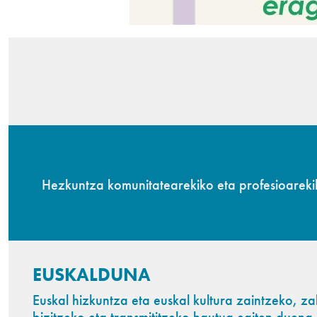
Hezkuntza komunitatearekiko eta profesioarek
EUSKALDUNA
Euskal hizkuntza eta euskal kultura zaintzeko, z
bizitzeko eta transmititzeko hautua egiten duena.