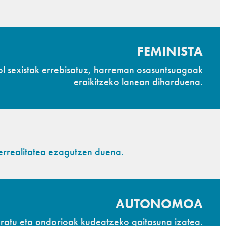
FEMINISTA
ol sexistak errebisatuz, harreman osasuntsuagoak
eraikitzeko lanean diharduena.
errealitatea ezagutzen duena.
AUTONOMOA
ratu eta ondorioak kudeatzeko gaitasuna izatea.