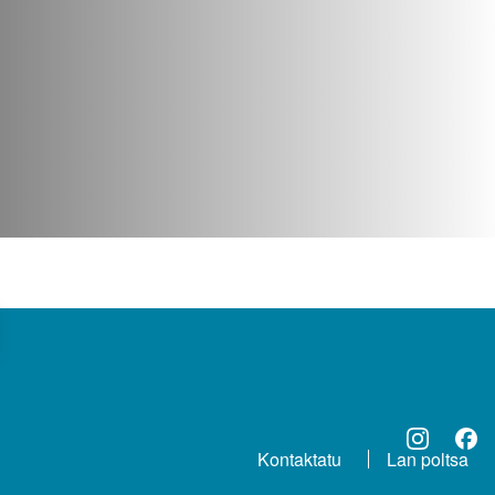
Kontaktatu
Lan poltsa
ORRI-OINA