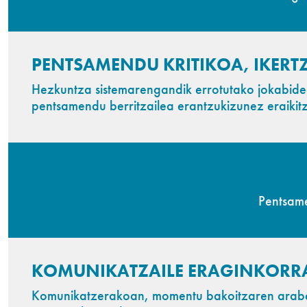
PENTSAMENDU KRITIKOA, IKERTZ
Hezkuntza sistemarengandik errotutako jokabidea
pentsamendu berritzailea erantzukizunez eraikit
Pentsame
KOMUNIKATZAILE ERAGINKORR
Komunikatzerakoan, momentu bakoitzaren araber