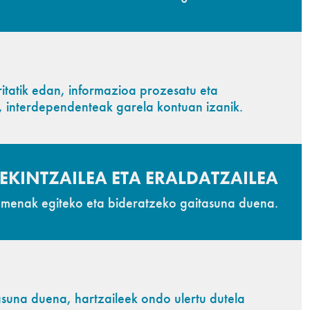
itatik edan, informazioa prozesatu eta
, interdependenteak garela kontuan izanik.
EKINTZAILEA ETA ERALDATZAILEA
samenak egiteko eta bideratzeko gaitasuna duena.
una duena, hartzaileek ondo ulertu dutela