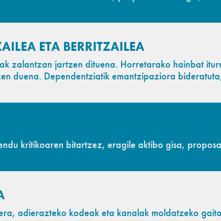
AILEA ETA BERRITZAILEA
k zalantzan jartzen dituena. Horretarako hainbat iturr
zen duena. Dependentziatik emantzipaziora bideratuta
ndu kritikoaren bitartzez, eragile aktibo gisa, propo
A
a, adierazteko kodeak eta kanalak moldatzeko gaitas