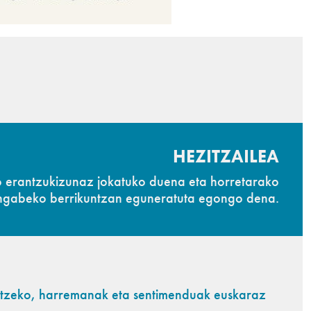
HEZITZAILEA
o erantzukizunaz jokatuko duena eta horretarako
ngabeko berrikuntzan eguneratuta egongo dena.
bizitzeko, harremanak eta sentimenduak euskaraz