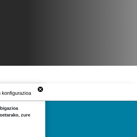
 konfigurazioa
abigazioa
koetarako, zure